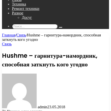
Техника
Ремонт техники
Разное
Досуг
Поиск...
Главная
/
Связь
/
Hushme – гарнитура-намордник, способная
заткнуть кого угодно
Связь
Hushme – гарнитура-намордник,
способная заткнуть кого угодно
admin
23.05.2018