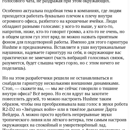
голосового чата, не раздражая при этом окружающих.
Особенно актуальна подобная тема в компаниях, где людям
приходится работать буквально плечом к плечу внутри
огромного офиса, разбитого на крошечные ячейки. Люди
обладают разными голосами: у кого-то выше, у кого-то,
напротив, ниже, кто-то говорит громко, а кто-то не очень, но
в общем целом гул этот вряд ли можно назвать приятным
фоном для плодотворной работы. Именно для этого гарнитура
Hushme и предназначена. Вставляете в уши внутриканальные
наушники, надеваете гарнитуру на себя, и окружающие вас
практически не замечают (часть вибраций голосовых связок,
разумеется, будет слышна через горло, но с этим ничего не
поделаешь).
Но на этом разработчики решили не останавливаться и
снабдили гарнитуру несколькими внешними динамиками.
Стоп, — скажете вы, — мы же сейчас говорили о тишине
внутри офиса? Всё верно. Но если вдруг вы захотите
повеселить друзей, то можно настроить Hushme таким
образом, чтобы она преобразовывала ваш голос в звуки робота
R2-D2 из «Звёздных войн» или в тяжёлое дыхание Дарта
Вейдера. А можно просто врубить непрерывные звуки
тропического ливня или лёгкого ветерка, тем самым настроив
окружающих на спокойный и умиротворённый лад.