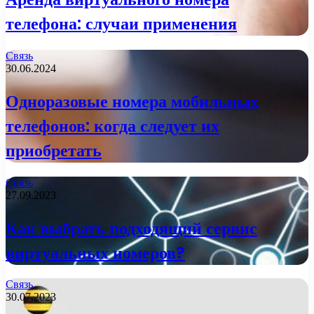
телефона: случаи применения
Связь
30.06.2024
Одноразовые номера мобильных
телефонов: когда следует их
приобретать
Связь
27.09.2023
Как выбрать подходящий сервис
виртуальных номеров?
Связь
30.07.2023