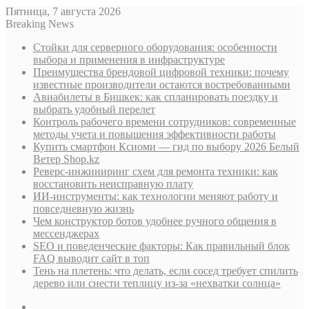
Пятница, 7 августа 2026
Breaking News
Стойки для серверного оборудования: особенности
выбора и применения в инфраструктуре
Преимущества брендовой цифровой техники: почему
известные производители остаются востребованными
Авиабилеты в Бишкек: как спланировать поездку и
выбрать удобный перелет
Контроль рабочего времени сотрудников: современные
методы учета и повышения эффективности работы
Купить смартфон Ксиоми — гид по выбору 2026 Белый
Ветер Shop.kz
Реверс-инжиниринг схем для ремонта техники: как
восстановить неисправную плату
ИИ-инструменты: как технологии меняют работу и
повседневную жизнь
Чем конструктор ботов удобнее ручного общения в
мессенджерах
SEO и поведенческие факторы: Как правильный блок
FAQ выводит сайт в топ
Тень на плетень: что делать, если сосед требует спилить
дерево или снести теплицу из-за «нехватки солнца»
Sidebar