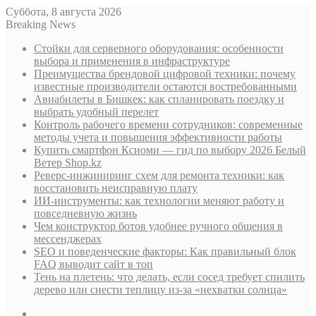
Суббота, 8 августа 2026
Breaking News
Стойки для серверного оборудования: особенности
выбора и применения в инфраструктуре
Преимущества брендовой цифровой техники: почему
известные производители остаются востребованными
Авиабилеты в Бишкек: как спланировать поездку и
выбрать удобный перелет
Контроль рабочего времени сотрудников: современные
методы учета и повышения эффективности работы
Купить смартфон Ксиоми — гид по выбору 2026 Белый
Ветер Shop.kz
Реверс-инжиниринг схем для ремонта техники: как
восстановить неисправную плату
ИИ-инструменты: как технологии меняют работу и
повседневную жизнь
Чем конструктор ботов удобнее ручного общения в
мессенджерах
SEO и поведенческие факторы: Как правильный блок
FAQ выводит сайт в топ
Тень на плетень: что делать, если сосед требует спилить
дерево или снести теплицу из-за «нехватки солнца»
Sidebar